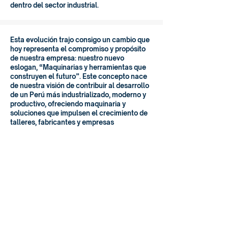
dentro del sector industrial.
Esta evolución trajo consigo un cambio que
hoy representa el compromiso y propósito
de nuestra empresa: nuestro nuevo
eslogan, “Maquinarias y herramientas que
construyen el futuro”. Este concepto nace
de nuestra visión de contribuir al desarrollo
de un Perú más industrializado, moderno y
productivo, ofreciendo maquinaria y
soluciones que impulsen el crecimiento de
talleres, fabricantes y empresas
metalmecánicas en todo el país
CANALES DE VENTAS
Av. Argentina 449 - Stand 2
(01) 332 3011
933 700 910 - 996 302
806