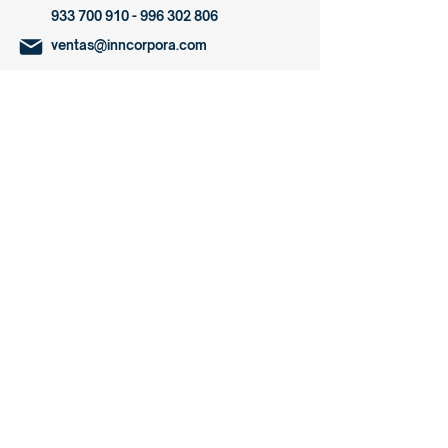
933 700 910 - 996 302
806
ventas@inncorpora.com
ENLACES
Inicio
Metalmecánica
Carpintería
Servicios
Nosotros
Blog
SOBRE NOSOTROS
Nosotros
Terminos y condiciones
Blog
Compra de equipos