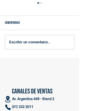
Comentarios
Sierra Cinta Industrial para Corte
Plasma CNC Industrial
Escribir un comentario...
de Metal
de Metal
CANALES DE VENTAS
Av. Argentina 449 - Stand 2
(01) 332 3011