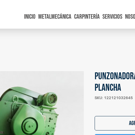
Inicio
Metalmecánica
Carpintería
Servicios
Nos
Punzonadora
plancha
p®
SKU: 122121032645
Ag