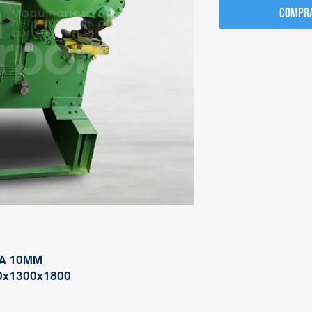
Compra
TA 10MM
00x1300x1800