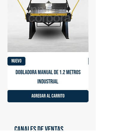
NUEVO
NUEVO
Dobladora manual de 1.2 metros
Dobladora eléctrica
industrial
Agregar al carrito
CANALES DE VENTAS